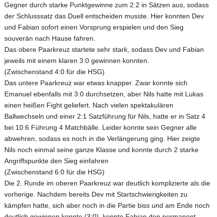
Gegner durch starke Punktgewinne zum 2:2 in Sätzen aus, sodass
der Schlusssatz das Duell entscheiden musste. Hier konnten Dev
und Fabian sofort einen Vorsprung erspielen und den Sieg
souverän nach Hause fahren.
Das obere Paarkreuz startete sehr stark, sodass Dev und Fabian
jeweils mit einem klaren 3:0 gewinnen konnten.
(Zwischenstand 4:0 für die HSG)
Das untere Paarkreuz war etwas knapper. Zwar konnte sich
Emanuel ebenfalls mit 3:0 durchsetzen, aber Nils hatte mit Lukas
einen heißen Fight geliefert. Nach vielen spektakulären
Ballwechseln und einer 2:1 Satzführung für Nils, hatte er in Satz 4
bei 10:6 Führung 4 Matchbälle. Leider konnte sein Gegner alle
abwehren, sodass es noch in die Verlängerung ging. Hier zeigte
Nils noch einmal seine ganze Klasse und konnte durch 2 starke
Angriffspunkte den Sieg einfahren
(Zwischenstand 6:0 für die HSG)
Die 2. Runde im oberen Paarkreuz war deutlich komplizierte als die
vorherige. Nachdem bereits Dev mit Startschwierigkeiten zu
kämpfen hatte, sich aber noch in die Partie biss und am Ende noch
deutlich gewinnen konnte (3:0), konnte Fabian den permanent