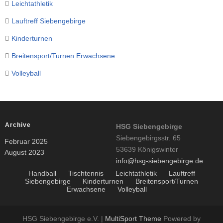
Leichtathletik
Lauftreff Siebengebirge
Kinderturnen
Breitensport/Turnen Erwachsene
Volleyball
Archive
HSG Siebengebirge
Siebengebirgsstr. 65
Februar 2025
53639 Königswinter
August 2023
info@hsg-siebengebirge.de
Handball
Tischtennis
Leichtathletik
Lauftreff
Siebengebirge
Kinderturnen
Breitensport/Turnen
Erwachsene
Volleyball
HSG Siebengebirge e.V. |
MultiSport Theme
Powered by