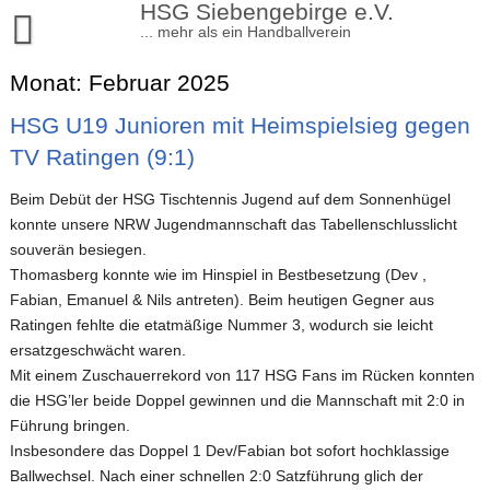
Skip
HSG Siebengebirge e.V.
to
... mehr als ein Handballverein
content
Aktuelles
Monat:
Februar 2025
Sportangebote
HSG U19 Junioren mit Heimspielsieg gegen
TV Ratingen (9:1)
Handball
Verein
Turnen
Beim Debüt der HSG Tischtennis Jugend auf dem Sonnenhügel
Satzung und Beiträge
Kontakt
konnte unsere NRW Jugendmannschaft das Tabellenschlusslicht
Volleyball
Kinderturnen
Mitgliedschaft
Impressum
souverän besiegen.
Tischtennis
Breitensport/Turnen Erwachsene
Thomasberg konnte wie im Hinspiel in Bestbesetzung (Dev ,
Vorstand
Datenschutzerklärung
Fabian, Emanuel & Nils antreten). Beim heutigen Gegner aus
Leichtathletik
Verhaltensregeln und Schutzkonzepte
Ratingen fehlte die etatmäßige Nummer 3, wodurch sie leicht
ersatzgeschwächt waren.
Lauftreff Siebengebirge
Mediendaten
Mit einem Zuschauerrekord von 117 HSG Fans im Rücken konnten
Sportstätten
Vereinskommunikation
die HSG’ler beide Doppel gewinnen und die Mannschaft mit 2:0 in
Führung bringen.
Shop
Insbesondere das Doppel 1 Dev/Fabian bot sofort hochklassige
Ballwechsel. Nach einer schnellen 2:0 Satzführung glich der
Chronik