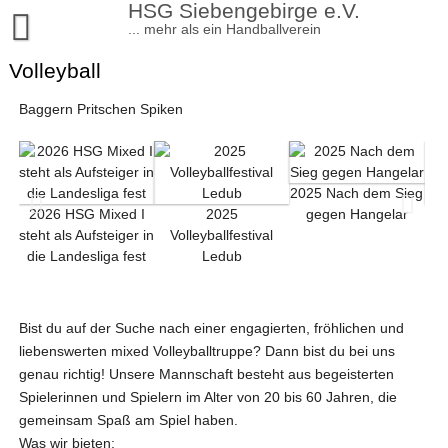
HSG Siebengebirge e.V.
... mehr als ein Handballverein
Volleyball
Aktuelles
Sportangebote
Baggern Pritschen Spiken
Verein
Handball
Kontakt
Turnen
Satzung und Beiträge
2025 Nach dem Sieg
Impressum
Volleyball
Mitgliedschaft
Kinderturnen
2026 HSG Mixed I
2025
gegen Hangelar
steht als Aufsteiger in
Volleyballfestival
Datenschutzerklärung
Tischtennis
Vorstand
Breitensport/Turnen Erwachsene
die Landesliga fest
Ledub
Leichtathletik
Verhaltensregeln und Schutzkonzepte
Lauftreff Siebengebirge
Mediendaten
Bist du auf der Suche nach einer engagierten, fröhlichen und
liebenswerten mixed Volleyballtruppe? Dann bist du bei uns
Sportstätten
Vereinskommunikation
genau richtig! Unsere Mannschaft besteht aus begeisterten
Shop
Spielerinnen und Spielern im Alter von 20 bis 60 Jahren, die
gemeinsam Spaß am Spiel haben.
Chronik
Was wir bieten: