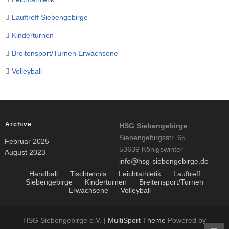
Lauftreff Siebengebirge
Kinderturnen
Breitensport/Turnen Erwachsene
Volleyball
Archive
HSG Siebengebirge
Siebengebirgsstr. 65
Februar 2025
53639 Königswinter
August 2023
info@hsg-siebengebirge.de
Handball
Tischtennis
Leichtathletik
Lauftreff
Siebengebirge
Kinderturnen
Breitensport/Turnen
Erwachsene
Volleyball
HSG Siebengebirge e.V. |
MultiSport Theme
Powered by