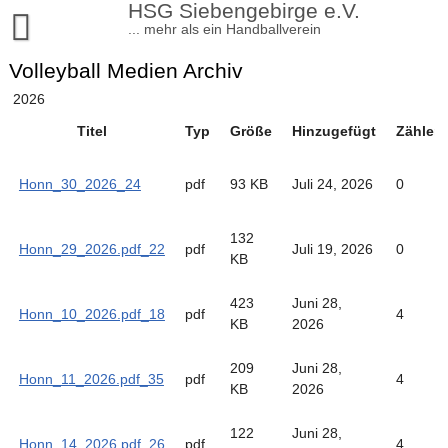
Skip
HSG Siebengebirge e.V.
to
... mehr als ein Handballverein
content
Volleyball Medien Archiv
Aktuelles
2026
Sportangebote
Titel
Typ
Größe
Hinzugefügt
Zähler
Handball
Verein
Turnen
Satzung und Beiträge
Honn_30_2026_24
pdf
93 KB
Juli 24, 2026
0
Kontakt
Volleyball
Kinderturnen
Mitgliedschaft
Impressum
132
Honn_29_2026.pdf_22
Tischtennis
Breitensport/Turnen Erwachsene
pdf
Juli 19, 2026
0
Vorstand
KB
Datenschutzerklärung
Leichtathletik
Verhaltensregeln und Schutzkonzepte
423
Juni 28,
Honn_10_2026.pdf_18
pdf
4
Lauftreff Siebengebirge
KB
2026
Mediendaten
Sportstätten
Vereinskommunikation
209
Juni 28,
Honn_11_2026.pdf_35
pdf
4
KB
2026
Shop
122
Juni 28,
Chronik
Honn_14_2026.pdf_26
pdf
4