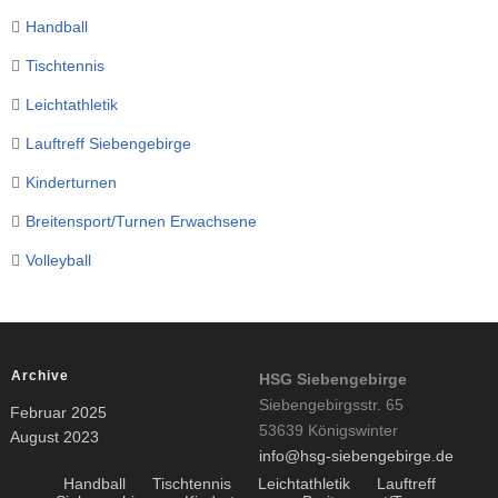
Handball
Tischtennis
Leichtathletik
Lauftreff Siebengebirge
Kinderturnen
Breitensport/Turnen Erwachsene
Volleyball
Archive
HSG Siebengebirge
Siebengebirgsstr. 65
Februar 2025
53639 Königswinter
August 2023
info@hsg-siebengebirge.de
Handball
Tischtennis
Leichtathletik
Lauftreff