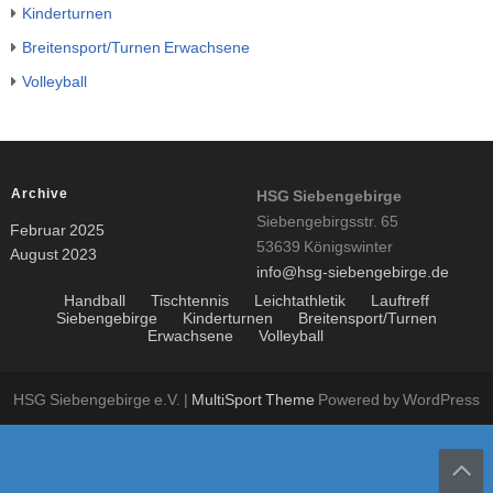
Kinderturnen
Breitensport/Turnen Erwachsene
Volleyball
Archive
HSG Siebengebirge
Siebengebirgsstr. 65
Februar 2025
53639 Königswinter
August 2023
info@hsg-siebengebirge.de
Handball
Tischtennis
Leichtathletik
Lauftreff
Siebengebirge
Kinderturnen
Breitensport/Turnen
Erwachsene
Volleyball
HSG Siebengebirge e.V. |
MultiSport Theme
Powered by WordPress