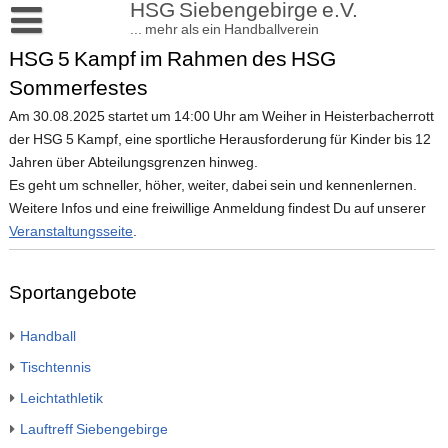
HSG Siebengebirge e.V.
... mehr als ein Handballverein
HSG 5 Kampf im Rahmen des HSG
Aktuelles
Sommerfestes
Sportangebote
Am 30.08.2025 startet um 14:00 Uhr am Weiher in Heisterbacherrott
Handball
Verein
der HSG 5 Kampf, eine sportliche Herausforderung für Kinder bis 12
Jahren über Abteilungsgrenzen hinweg.
Turnen
Satzung und Beiträge
Kontakt
Es geht um schneller, höher, weiter, dabei sein und kennenlernen.
Volleyball
Kinderturnen
Mitgliedschaft
Impressum
Weitere Infos und eine freiwillige Anmeldung findest Du auf unserer
Veranstaltungsseite
.
Tischtennis
Breitensport/Turnen Erwachsene
Vorstand
Datenschutzerklärung
Leichtathletik
Verhaltensregeln und Schutzkonzepte
Sportangebote
Lauftreff Siebengebirge
Mediendaten
Handball
Sportstätten
Vereinskommunikation
Tischtennis
Shop
Leichtathletik
Chronik
Lauftreff Siebengebirge