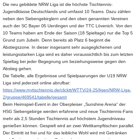
Die neu gebildete NRW Liga ist die höchste Tischtennis-
Jugendklasse Deutschlands und umfasst 10 Teams. Dazu zählen
neben den Siebengebirglern und den oben genannten Vereinen
auch der SC Bayer 05 Uerdingen und der TTC Lövenich. Von den
10 Teams haben am Ende der Saison (18 Spieltage) nur die Top 5
Grund zum Jubeln. Denn bereits ab Platz 6 beginnt die
Abstiegszone. In dieser insgesamt sehr ausgeglichenen und
leistungsstarken Liga wird es daher voraussichtlich bis zum letzten
Spieltag bei jeder Begegnung um beziehungsweise gegen den
Abstieg gehen.
Die Tabelle, alle Ergebnisse und Spielpaarungen der U19 NRW
Liga sind jederzeit online abrufbar:
https://www.mytischtennis.de/clicktt/WTTV/24-25/ligen/NRW-Liga-
2/gruppe/469541/tabelle/gesamt
Beim Heimspiel-Event in der Oberpleiser „Sunshine Arena“ der
HSG Siebengebirge werden erfahrene und neue Tischtennis-Fans
mehr als 2,5 Stunden Tischtennis auf höchstem Jugendniveau
genießen können. Gespielt wird an zwei Wettkampftischen parallel.
Der Eintritt ist frei und für das leibliche Wohl wird mit Getränken