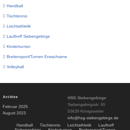
Handball
Tischtennis
Leichtathletik
Lauftreff Siebengebirge
Kinderturnen
Breitensport/Turnen Erwachsene
Volleyball
Archive
HSG Siebengebirge
Siebengebirgsstr. 65
Februar 2025
53639 Königswinter
August 2023
info@hsg-siebengebirge.de
Handball
Tischtennis
Leichtathletik
Lauftreff
Siebengebirge
Kinderturnen
Breitensport/Turnen