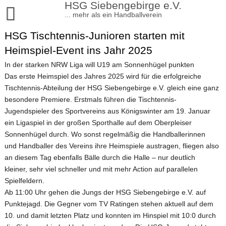
Skip
HSG Siebengebirge e.V.
to
... mehr als ein Handballverein
content
HSG Tischtennis-Junioren starten mit
Aktuelles
Heimspiel-Event ins Jahr 2025
Sportangebote
In der starken NRW Liga will U19 am Sonnenhügel punkten
Handball
Verein
Das erste Heimspiel des Jahres 2025 wird für die erfolgreiche
Tischtennis-Abteilung der HSG Siebengebirge e.V. gleich eine ganz
Turnen
Satzung und Beiträge
Kontakt
besondere Premiere. Erstmals führen die Tischtennis-
Volleyball
Kinderturnen
Mitgliedschaft
Jugendspieler des Sportvereins aus Königswinter am 19. Januar
Impressum
ein Ligaspiel in der großen Sporthalle auf dem Oberpleiser
Tischtennis
Breitensport/Turnen Erwachsene
Vorstand
Datenschutzerklärung
Sonnenhügel durch. Wo sonst regelmäßig die Handballerinnen
Leichtathletik
und Handballer des Vereins ihre Heimspiele austragen, fliegen also
Verhaltensregeln und Schutzkonzepte
an diesem Tag ebenfalls Bälle durch die Halle – nur deutlich
Lauftreff Siebengebirge
Mediendaten
kleiner, sehr viel schneller und mit mehr Action auf parallelen
Sportstätten
Spielfeldern.
Vereinskommunikation
Ab 11:00 Uhr gehen die Jungs der HSG Siebengebirge e.V. auf
Shop
Punktejagd. Die Gegner vom TV Ratingen stehen aktuell auf dem
10. und damit letzten Platz und konnten im Hinspiel mit 10:0 durch
Chronik