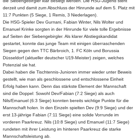
die Siebengebirgler klar besiegt werden. Die HSG-Jugend steht
derzeit und damit zum Abschluss der Hinrunde auf dem 5. Platz mit
11:7 Punkten (5 Siege, 1 Remis, 3 Niederlagen).
Die HSG-Spieler Dev Gurnani, Fabian Winter, Nils Wolter und
Emanuel Krinke sorgten in der Hinrunde für viele tolle Ergebnisse
auf Seiten der Siebengebirgler. Als klarer Abstiegskandidat
gestartet, konnte das junge Team mit einigen überraschenden
Siegen gegen den TTC Bärbroich, 1. FC Köln und Borussia
Düsseldorf (aktueller deutscher U19-Meister) zeigen, welches
Potenzial sie hat.
Dabei haben die Tischtennis-Junioren immer wieder unter Beweis
gestellt, wie man als geschlossene und entschlossene Einheit
Erfolg haben kann. Denn das stärkste Element der Mannschaft
sind die Doppel: Sowohl Dev/Fabian (7:2 Siege) als auch
Nils/Emanuel (6:3 Siege) konnten bereits wichtige Punkte für die
Mannschaft holen. In den Einzeln spielten Dev (9:9 Siege) und der
erst 13-jährige Fabian (7:11 Siege) eine solide Vorrunde im
vorderen Paarkreuz. Nils (10:8 Siege) und Emanuel (11:7 Siege)
rundeten mit ihrer Leistung im hinteren Paarkreuz die starke
Mannschaftsleistung ab.