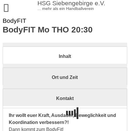
Skip
HSG Siebengebirge e.V.
to
... mehr als ein Handballverein
content
BodyFIT
Aktuelles
BodyFIT Mo THO 20:30
Sportangebote
Verein
Handball
Kontakt
Turnen
Satzung und Beiträge
Inhalt
Impressum
Volleyball
Mitgliedschaft
Kinderturnen
Datenschutzerklärung
Tischtennis
Vorstand
Breitensport/Turnen Erwachsene
Ort und Zeit
Leichtathletik
Verhaltensregeln und Schutzkonzepte
Lauftreff Siebengebirge
Mediendaten
Kontakt
Sportstätten
Vereinskommunikation
Shop
Ihr wollt euer Kraft, Ausdauer, Beweglichkeit und
Koordination verbessern?!
Chronik
Dann kommt zum BodyFit!